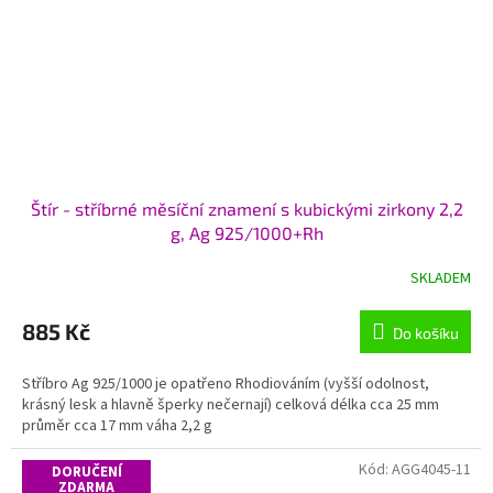
Štír - stříbrné měsíční znamení s kubickými zirkony 2,2
g, Ag 925/1000+Rh
SKLADEM
885 Kč
Do košíku
Stříbro Ag 925/1000 je opatřeno Rhodiováním (vyšší odolnost,
krásný lesk a hlavně šperky nečernají) celková délka cca 25 mm
průměr cca 17 mm váha 2,2 g
Kód:
AGG4045-11
DORUČENÍ
ZDARMA