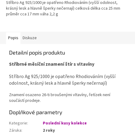
Stříbro Ag 925/1000 je opatřeno Rhodiováním (vyšší odolnost,
z
krásný lesk a hlavně šperky nečernají) celková délka cca 25 mm
5
průměr cca 17 mm váha 2,2 g
hvězdiček.
Popis
Diskuze
Detailní popis produktu
Stříbrné měsíční znamení štír s vltavíny
Stříbro Ag 925/1000 je opatřeno Rhodiováním (vyšší
odolnost, krásný lesk a hlavně šperky nečernají)
Znamení osazeno 26-ti broušenými vltavíny, řetízek není
součástí prodeje.
Doplňkové parametry
Kategorie
:
Poslední kusy kolekce
Záruka
:
2 roky