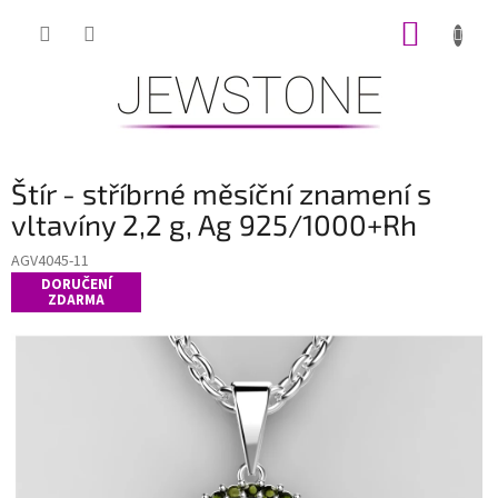
Přejít
NÁKUP
na
obsah
KOŠÍK
Štír - stříbrné měsíční znamení s
vltavíny 2,2 g, Ag 925/1000+Rh
AGV4045-11
DORUČENÍ
ZDARMA