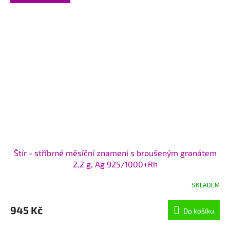
Štír - stříbrné měsíční znamení s broušeným granátem
2,2 g, Ag 925/1000+Rh
SKLADEM
Průměrné
hodnocení
produktu
945 Kč
Do košíku
je
5,0