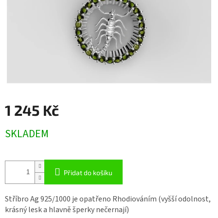
1 245 Kč
Měrná
SKLADEM
cena:
Přidat do košíku
Stříbro Ag 925/1000 je opatřeno Rhodiováním (vyšší odolnost,
krásný lesk a hlavně šperky nečernají)