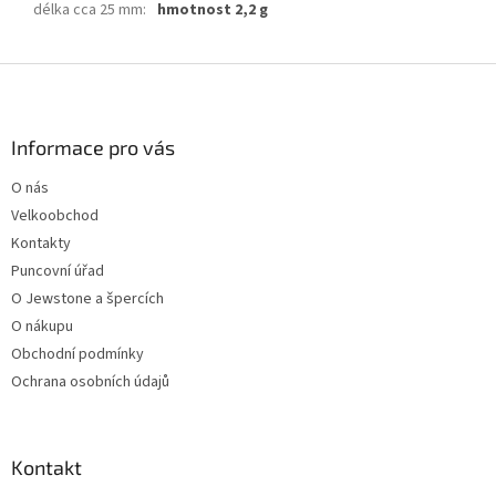
délka cca 25 mm
:
hmotnost 2,2 g
Z
á
p
a
Informace pro vás
t
O nás
í
Velkoobchod
Kontakty
Puncovní úřad
O Jewstone a špercích
O nákupu
Obchodní podmínky
Ochrana osobních údajů
Kontakt