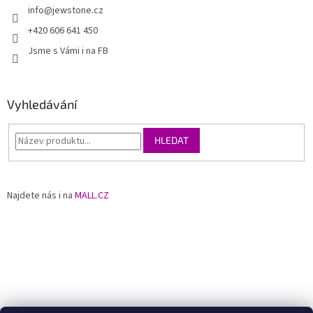
info
@
jewstone.cz
+420 606 641 450
Jsme s Vámi i na FB
Vyhledávání
HLEDAT
Najdete nás i na
MALL.CZ