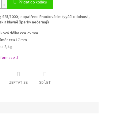
Přidat do košíku
g 925/1000 je opatřeno Rhodiováním (vyšší odolnost,
sk a hlavně šperky nečernají)
lková délka cca 25 mm
ůměr cca 17 mm
ha 2,4 g
informace
ZEPTAT SE
SDÍLET