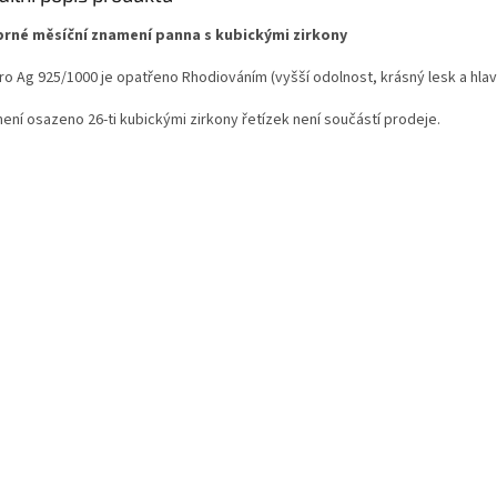
brné měsíční znamení panna s kubickými zirkony
bro Ag 925/1000 je opatřeno Rhodiováním (vyšší odolnost, krásný lesk a hla
ení osazeno 26-ti kubickými zirkony řetízek není součástí prodeje.