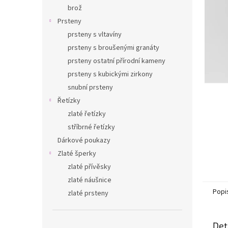
n
brož
e
Prsteny
l
prsteny s vltavíny
prsteny s broušenými granáty
prsteny ostatní přírodní kameny
prsteny s kubickými zirkony
snubní prsteny
Řetízky
zlaté řetízky
stříbrné řetízky
Dárkové poukazy
Zlaté šperky
zlaté přívěsky
zlaté náušnice
Popi
zlaté prsteny
Det