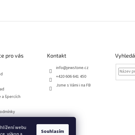
e pro vás
Kontakt
Vyhledá
info
@
jewstone.cz
od
+420 606 641 450
Jsme s Vámi i na FB
řad
 a špercích
podmínky
obních údajů
hlížení webu
Souhlasím
ce, výkon a