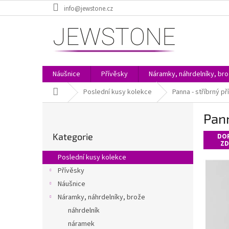
Přejít
info@jewstone.cz
na
obsah
Náušnice
Přívěsky
Náramky, náhrdelníky, br
Domů
Poslední kusy kolekce
Panna - stříbrný p
P
Pann
o
Přeskočit
s
Kategorie
kategorie
DO
t
ZD
r
Poslední kusy kolekce
a
Přívěsky
n
Náušnice
n
í
Náramky, náhrdelníky, brože
p
náhrdelník
a
náramek