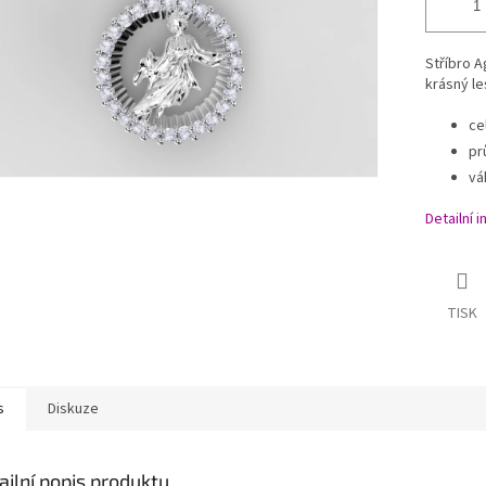
Stříbro A
krásný le
ce
pr
vá
Detailní 
TISK
s
Diskuze
ailní popis produktu