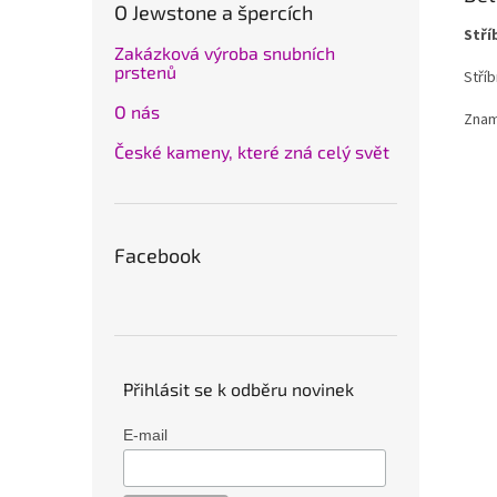
O Jewstone a špercích
Stří
Zakázková výroba snubních
prstenů
Stří
O nás
Znam
České kameny, které zná celý svět
Facebook
Přihlásit se k odběru novinek
E-mail