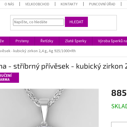
O NÁS
VELKOOBCHOD
KONTAKTY
PUNCOVNÍ ÚŘAD
HLEDAT
ože
Prsteny
Řetízky
Zlaté šperky
Výroba šperků n
řívěsek - kubický zirkon 2,4 g, Ag 925/1000+Rh
a - stříbrný přívěsek - kubický zirkon
RUČENÍ
ARMA
885
Měrná
SKLA
cena: