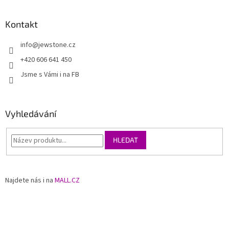
Kontakt
info
@
jewstone.cz
+420 606 641 450
Jsme s Vámi i na FB
Vyhledávání
HLEDAT
Najdete nás i na
MALL.CZ