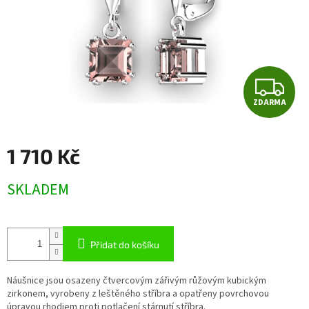
Z
ZDARMA
D
A
1 710 Kč
R
Měrná
SKLADEM
cena:
M
A
Přidat do košíku
Náušnice jsou osazeny čtvercovým zářivým růžovým kubickým
zirkonem, vyrobeny z leštěného stříbra a opatřeny povrchovou
úpravou rhodiem proti potlačení stárnutí stříbra.