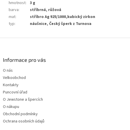
hmotnost
:
3 g
barva
:
stříbrná, růžová
mat
:
stříbro Ag 925/1000,kubický zirkon
typ
:
náušnice, Český šperk z Turnova
Z
á
p
a
Informace pro vás
t
O nás
í
Velkoobchod
Kontakty
Puncovní úřad
O Jewstone a špercích
O nákupu
Obchodní podmínky
Ochrana osobních údajů