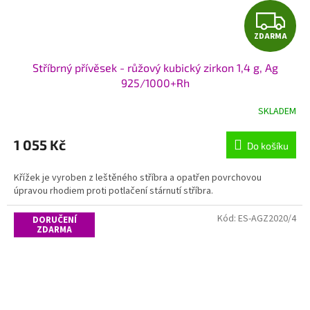
Z
ZDARMA
D
Stříbrný přívěsek - růžový kubický zirkon 1,4 g, Ag
A
925/1000+Rh
R
SKLADEM
M
1 055 Kč
Do košíku
A
Křížek je vyroben z leštěného stříbra a opatřen povrchovou
úpravou rhodiem proti potlačení stárnutí stříbra.
Kód:
ES-AGZ2020/4
DORUČENÍ
ZDARMA