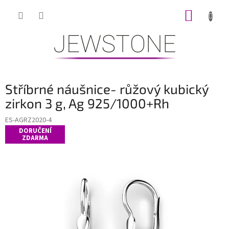
Přejít
NÁKUP
na
obsah
KOŠÍK
Stříbrné náušnice- růžový kubický
zirkon 3 g, Ag 925/1000+Rh
ES-AGRZ2020-4
DORUČENÍ
ZDARMA