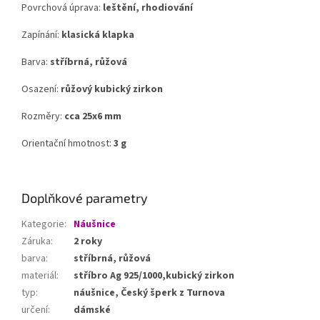
Povrchová úprava:
leštění, rhodiování
Zapínání:
klasická klapka
Barva:
stříbrná, růžová
Osazení:
růžový kubický zirkon
Rozměry:
cca 25x6 mm
Orientační hmotnost:
3 g
Doplňkové parametry
Kategorie
:
Náušnice
Záruka
:
2 roky
barva
:
stříbrná, růžová
materiál
:
stříbro Ag 925/1000,kubický zirkon
typ
:
náušnice, Český šperk z Turnova
určení
:
dámské