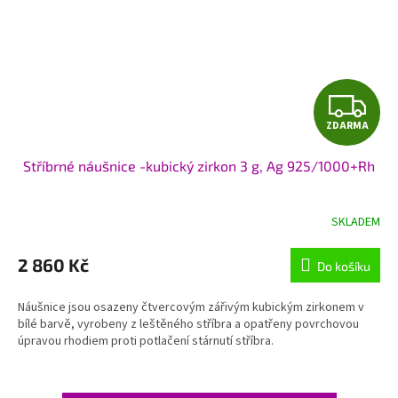
Z
ZDARMA
D
Stříbrné náušnice -kubický zirkon 3 g, Ag 925/1000+Rh
A
R
SKLADEM
M
2 860 Kč
Do košíku
A
Náušnice jsou osazeny čtvercovým zářivým kubickým zirkonem v
bílé barvě, vyrobeny z leštěného stříbra a opatřeny povrchovou
úpravou rhodiem proti potlačení stárnutí stříbra.