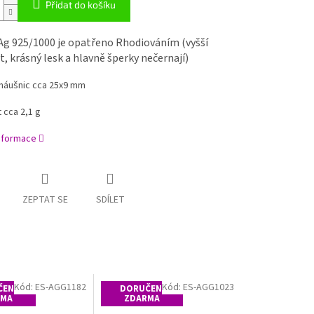
Přidat do košíku
Ag 925/1000 je opatřeno Rhodiováním (vyšší
, krásný lesk a hlavně šperky nečernají)
náušnic cca 25x9 mm
 cca 2,1 g
informace
ZEPTAT SE
SDÍLET
Kód:
ES-AGG1182
Kód:
ES-AGG1023
ENÍ
DORUČENÍ
RMA
ZDARMA