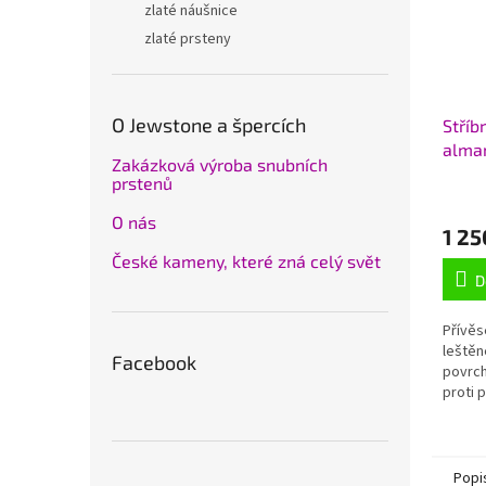
zlaté náušnice
zlaté prsteny
O Jewstone a špercích
Stříb
alman
Zakázková výroba snubních
925/
prstenů
O nás
1 25
České kameny, které zná celý svět
D
Přívěs
leštěn
Facebook
povrc
proti p
rozměr
ouška
cca 0,
Popi