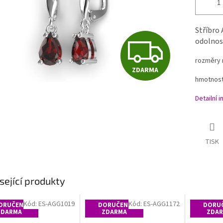
Stříbro 
Z
odolnost
rozměry 
ZDARMA
D
hmotnost
Detailní 
A
TISK
R
M
sející produkty
Kód:
ES-AGG1019
Kód:
ES-AGG1172
ORUČENÍ
DORUČENÍ
DORUČ
ZDARMA
ZDARMA
ZDA