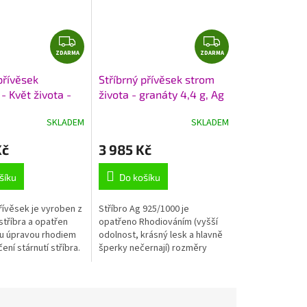
Z
Z
ZDARMA
D
ZDARMA
D
A
A
přívěsek
Stříbrný přívěsek strom
R
R
- Květ života -
života - granáty 4,4 g, Ag
M
M
9 g, Ag
925/1000+Rh
A
A
SKLADEM
SKLADEM
0+Rh
Kč
3 985 Kč
šíku
Do košíku
řívěsek je vyroben z
Stříbro Ag 925/1000 je
stříbra a opatřen
opatřeno Rhodiováním (vyšší
u úpravou rhodiem
odolnost, krásný lesk a hlavně
čení stárnutí stříbra.
šperky nečernají) rozměry
osazen červeným
přívěsku včetně ouška cca
granátem -
37x25 mm hmotnost 4,4 g
,...