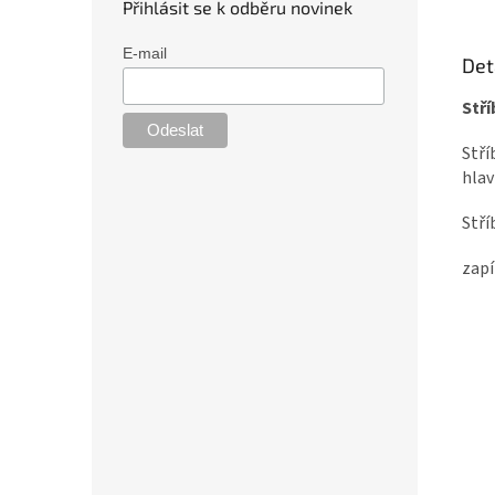
Přihlásit se k odběru novinek
E-mail
Det
Stř
Stří
hlav
Stří
zapí