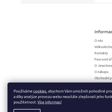
Z
á
p
a
t
Informac
í
O nás
Velkoobch
Kontakty
Puncovní ú
O Jewstone
O nákupu
Obchodní 
Ochrana os
Používáme
cookies
, abychom Vám umožnili pohodlné pro
a díky analýze provozu webu neustále zlepšovali jeho funk
Najdete nás
použitelnost.
Více informací