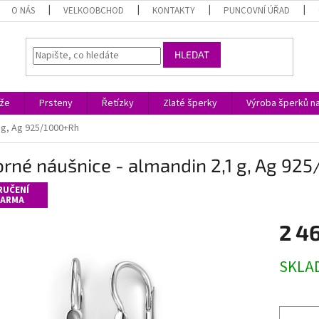
O NÁS
VELKOOBCHOD
KONTAKTY
PUNCOVNÍ ÚŘAD
HLEDAT
ože
Prsteny
Řetízky
Zlaté šperky
Výroba šperků n
1 g, Ag 925/1000+Rh
brné náušnice - almandin 2,1 g, Ag 92
RUČENÍ
ARMA
2 4
Měrná
SKLA
cena: