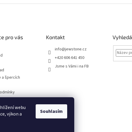
e pro vás
Kontakt
Vyhledá
info
@
jewstone.cz
od
+420 606 641 450
Jsme s Vámi i na FB
řad
 a špercích
podmínky
obních údajů
hlížení webu
Souhlasím
ce, výkon a
 i na
MALL.CZ