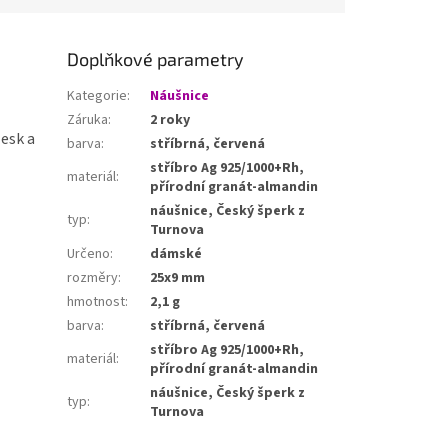
Doplňkové parametry
Kategorie
:
Náušnice
Záruka
:
2 roky
lesk a
barva
:
stříbrná, červená
stříbro Ag 925/1000+Rh,
materiál
:
přírodní granát-almandin
náušnice, Český šperk z
typ
:
Turnova
Určeno
:
dámské
rozměry
:
25x9 mm
hmotnost
:
2,1 g
barva
:
stříbrná, červená
stříbro Ag 925/1000+Rh,
materiál
:
přírodní granát-almandin
náušnice, Český šperk z
typ
:
Turnova