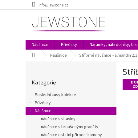
Přejít
info@jewstone.cz
na
obsah
Náušnice
Přívěsky
Náramky, náhrdelníky, br
Domů
Náušnice
Stříbrné náušnice - almandin 2,
P
Stří
o
Přeskočit
s
Kategorie
kategorie
DO
t
ZD
r
Poslední kusy kolekce
a
Přívěsky
n
Náušnice
n
í
náušnice s vltavíny
p
náušnice s broušenými granáty
a
náušnice ostatní přírodní kameny