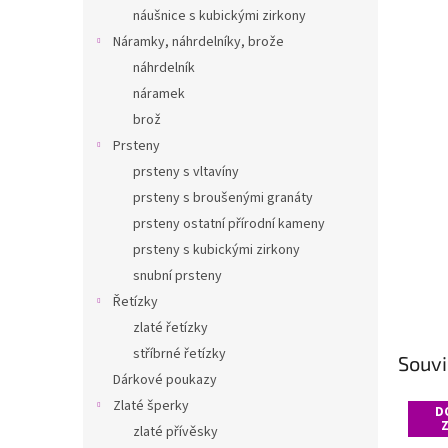
n
náušnice s kubickými zirkony
e
Náramky, náhrdelníky, brože
l
náhrdelník
náramek
brož
Prsteny
prsteny s vltavíny
prsteny s broušenými granáty
prsteny ostatní přírodní kameny
prsteny s kubickými zirkony
snubní prsteny
Řetízky
zlaté řetízky
stříbrné řetízky
Souvi
Dárkové poukazy
Zlaté šperky
D
zlaté přívěsky