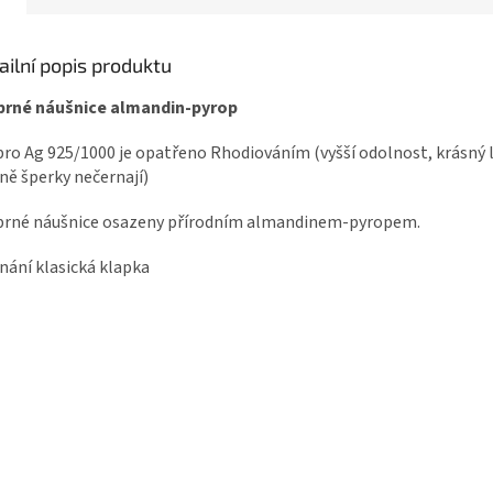
ailní popis produktu
íbrné náušnice almandin-pyrop
bro Ag 925/1000 je opatřeno Rhodiováním (vyšší odolnost, krásný 
ně šperky nečernají)
brné náušnice osazeny přírodním almandinem-pyropem.
nání klasická klapka