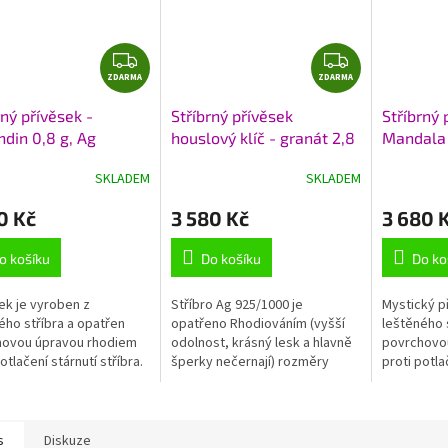
A
Z
Z
ZDARMA
D
ZDARMA
D
A
A
rný přívěsek -
Stříbrný přívěsek
Stříbrný 
R
R
din 0,8 g, Ag
houslový klíč - granát 2,8
Mandala 
M
M
1000+Rh
g, Ag 925/1000+Rh
granát 2,
A
A
SKLADEM
SKLADEM
925/100
0 Kč
3 580 Kč
3 680 
o košíku
Do košíku
Do ko
ek je vyroben z
Stříbro Ag 925/1000 je
Mystický p
ého stříbra a opatřen
opatřeno Rhodiováním (vyšší
leštěného 
hovou úpravou rhodiem
odolnost, krásný lesk a hlavně
povrchovo
otlačení stárnutí stříbra.
šperky nečernají) rozměry
proti potla
y přívěsku včetně
přívěsku včetně ouška cca
Šperk je 
 cca 17x9 mm hmotnost
42x12 mm váha 2,8 g
přírodním 
8 g
almandinem
s
Diskuze