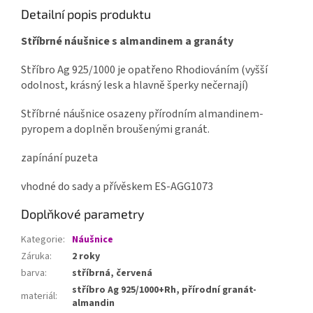
Detailní popis produktu
Stříbrné náušnice s almandinem a granáty
Stříbro Ag 925/1000 je opatřeno Rhodiováním (vyšší
odolnost, krásný lesk a hlavně šperky nečernají)
Stříbrné náušnice osazeny přírodním almandinem-
pyropem a doplněn broušenými granát.
zapínání puzeta
vhodné do sady a přívěskem ES-AGG1073
Doplňkové parametry
Kategorie
:
Náušnice
Záruka
:
2 roky
barva
:
stříbrná, červená
stříbro Ag 925/1000+Rh, přírodní granát-
materiál
:
almandin