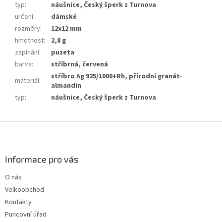
typ
:
náušnice, Český šperk z Turnova
určení
:
dámské
rozměry
:
12x12 mm
hmotnost
:
2,8 g
zapínání
:
puzeta
barva
:
stříbrná, červená
stříbro Ag 925/1000+Rh, přírodní granát-
materiál
:
almandin
typ
:
náušnice, Český šperk z Turnova
Z
á
p
a
Informace pro vás
t
O nás
í
Velkoobchod
Kontakty
Puncovní úřad