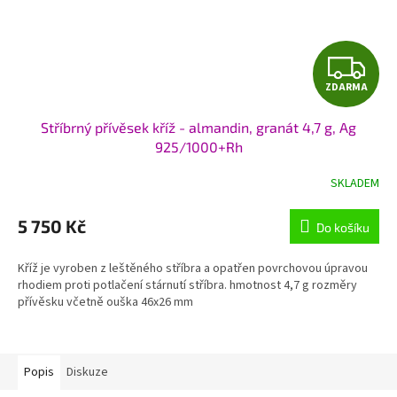
Z
ZDARMA
D
Stříbrný přívěsek kříž - almandin, granát 4,7 g, Ag
A
925/1000+Rh
R
SKLADEM
M
5 750 Kč
Do košíku
A
Kříž je vyroben z leštěného stříbra a opatřen povrchovou úpravou
rhodiem proti potlačení stárnutí stříbra. hmotnost 4,7 g rozměry
přívěsku včetně ouška 46x26 mm
Popis
Diskuze