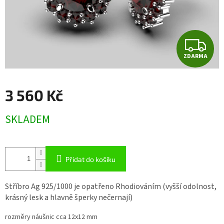
Z
ZDARMA
D
A
3 560 Kč
R
Měrná
SKLADEM
cena:
M
A
Přidat do košíku
Stříbro Ag 925/1000 je opatřeno Rhodiováním (vyšší odolnost,
krásný lesk a hlavně šperky nečernají)
rozměry náušnic cca 12x12 mm