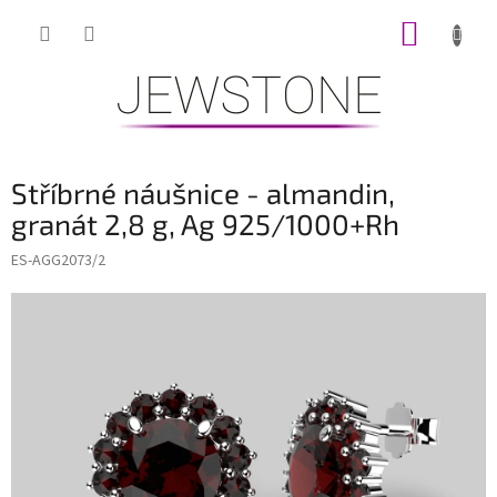
Přejít
NÁKUP
na
obsah
KOŠÍK
Stříbrné náušnice - almandin,
granát 2,8 g, Ag 925/1000+Rh
ES-AGG2073/2