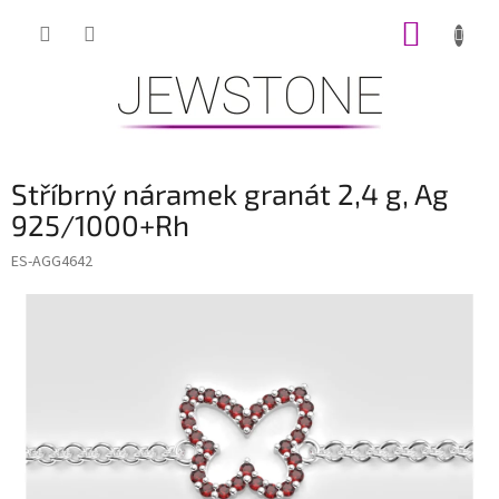
Přejít
NÁKUP
na
obsah
KOŠÍK
Stříbrný náramek granát 2,4 g, Ag
925/1000+Rh
ES-AGG4642