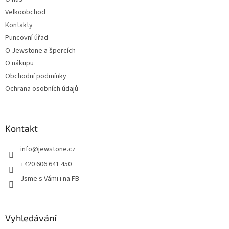
í
Velkoobchod
Kontakty
Puncovní úřad
O Jewstone a špercích
O nákupu
Obchodní podmínky
Ochrana osobních údajů
Kontakt
info
@
jewstone.cz
+420 606 641 450
Jsme s Vámi i na FB
Vyhledávání