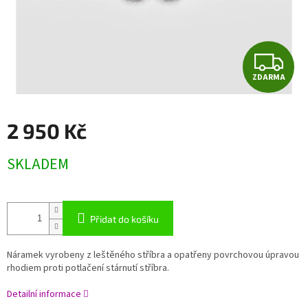
Z
ZDARMA
D
A
2 950 Kč
R
Měrná
SKLADEM
cena:
M
A
Přidat do košíku
Náramek vyrobeny z leštěného stříbra a opatřeny povrchovou úpravou
rhodiem proti potlačení stárnutí stříbra.
Detailní informace