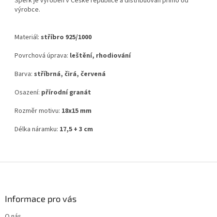
Šperk je vyroben v České republice a distribuován přímo od
výrobce.
Materiál:
stříbro 925/1000
Povrchová úprava:
leštění, rhodiování
Barva:
stříbrná, čirá, červená
Osazení:
přírodní granát
Rozměr motivu:
18x15 mm
Délka náramku:
17,5 + 3 cm
Z
á
p
a
Informace pro vás
t
O nás