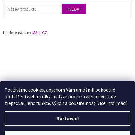
HLEDAT
Najdete nás i na
MALL.CZ
Používáme
cookies
, abychom Vám umožnili pohodlné
prohlížení webu a díky analýze provozu webu neustále
zlepšovali jeho funkce, výkon a použitelnost.
Více informací
Nastavení
Vytvořil Shoptet