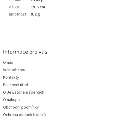
Záruka
:
2 roky
délka
:
19,5 cm
hmotnost
:
9,2 g
Z
á
p
a
Informace pro vás
t
O nás
í
Velkoobchod
Kontakty
Puncovní úřad
O Jewstone a špercích
O nákupu
Obchodní podmínky
Ochrana osobních údajů