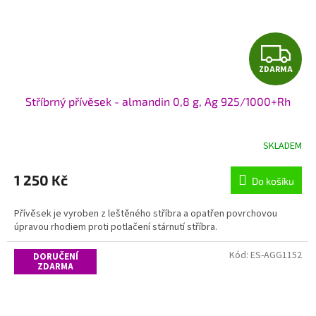
Z
ZDARMA
D
Stříbrný přívěsek - almandin 0,8 g, Ag 925/1000+Rh
A
R
SKLADEM
M
1 250 Kč
Do košíku
A
Přívěsek je vyroben z leštěného stříbra a opatřen povrchovou
úpravou rhodiem proti potlačení stárnutí stříbra.
Kód:
ES-AGG1152
DORUČENÍ
ZDARMA