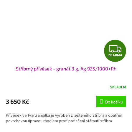
Z
ZDARMA
D
Stříbrný přívěsek - granát 3 g, Ag 925/1000+Rh
A
R
SKLADEM
M
3 650 Kč
Do košíku
A
Přívěsek ve tvaru andílka je vyroben z leštěného stříbra a opatřen
povrchovou úpravou rhodiem proti potlačení stárnutí stříbra.