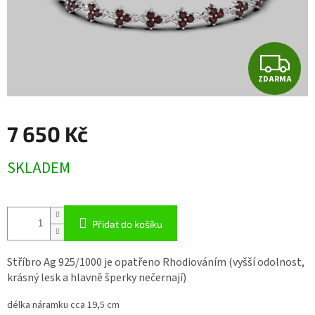
Z
ZDARMA
D
A
7 650 Kč
R
Měrná
SKLADEM
cena:
M
A
Přidat do košíku
Stříbro Ag 925/1000 je opatřeno Rhodiováním (vyšší odolnost,
krásný lesk a hlavně šperky nečernají)
délka náramku cca 19,5 cm