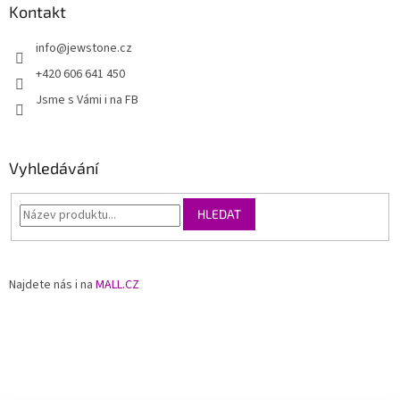
Kontakt
info
@
jewstone.cz
+420 606 641 450
Jsme s Vámi i na FB
Vyhledávání
HLEDAT
Najdete nás i na
MALL.CZ