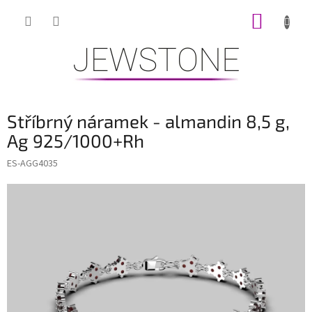
Přejít
NÁKUP
na
obsah
KOŠÍK
Stříbrný náramek - almandin 8,5 g,
Ag 925/1000+Rh
ES-AGG4035